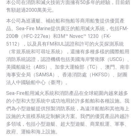
本公司在消防和滅火技術方面擁有50多年的經驗，目前銷
售額超過2000萬美元。
本公司為巡邏艇、補給船和拖船等商用船隻提供優質產
品。Sea-Fire Marine提供廣泛的船用滅火系統，包括FM-
200®（HFC-227ea）和3M™ Novec™ 1230（FK-
5112），以及具有FM和UL認證和許可的火災探測系統
（常規系統和可尋址系統），還擁有多種多樣的國際船用
消防系統認證，認證機構包括美國海岸警衛隊（USCG）、
美國船級社（ABS）、加拿大運輸部（TC）、澳門、南非
海事安全局（SAMSA）、香港消防處（HKFSD）、財團
法人中國驗船中心（臺灣）。
Sea-Fire船用滅火系統和消防產品在全球範圍內越來越多
的小型和大型系統中成功地用於許多船舶和各種設施。我
們為小型遊艇提供預製消防系統，為遠洋船舶和其他海上
設施的大規模系統定制解決方案。我們的優質產品跨越許
多領域，包括小型遊艇、超大型遊艇、商業航運、軍事、
政府、運輸和海上設施。