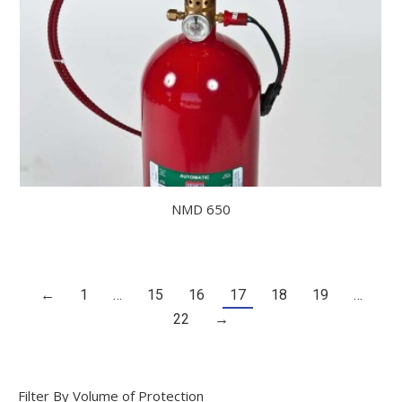
NMD 650
←
1
…
15
16
17
18
19
…
22
→
Filter By Volume of Protection