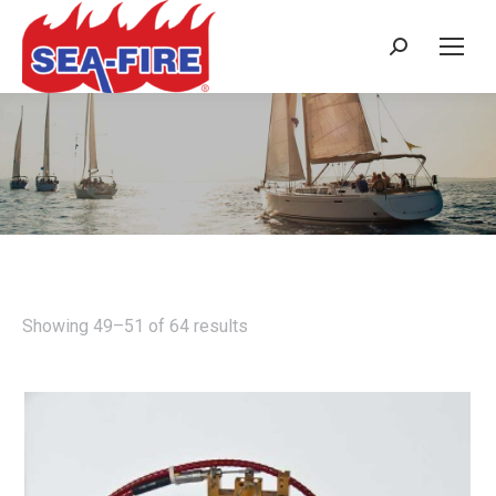
Search:
NMD SERIES - MANUAL ONLY -
3.5M³ TO 51M³
Showing 49–51 of 64 results