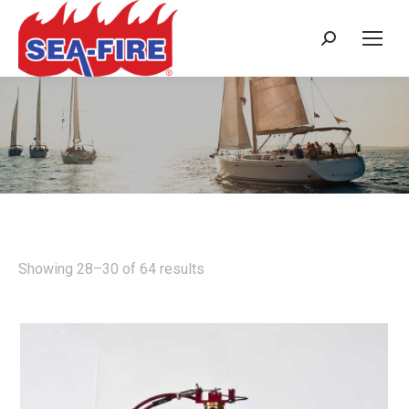
Search:
NMD SERIES - MANUAL ONLY -
3.5M³ TO 51M³
Showing 28–30 of 64 results