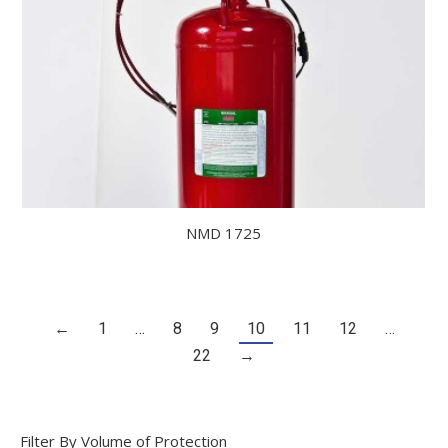
NMD 1725
←
1
…
8
9
10
11
12
…
22
→
Filter By Volume of Protection